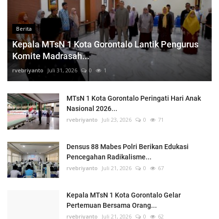
Berita
Kepala MTsN 1 Kota Gorontalo Lantik Pengurus
Komite Madrasah...
rvebriyanto
Juli 31, 2026
0
1
MTsN 1 Kota Gorontalo Peringati Hari Anak
Nasional 2026...
rvebriyanto
Juli 23, 2026
0
71
Densus 88 Mabes Polri Berikan Edukasi
Pencegahan Radikalisme...
rvebriyanto
Juli 21, 2026
0
67
Kepala MTsN 1 Kota Gorontalo Gelar
Pertemuan Bersama Orang...
rvebriyanto
Juli 21, 2026
0
62