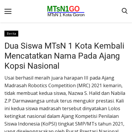
Berita
Dua Siswa MTsN 1 Kota Kembali
Beranda
Mencatatkan Nama Pada Ajang
Berita
Kopsi Nasional
Kontak
Usai berhasil meraih juara harapan III pada Ajang
Galeri
Madrasah Robotics Competition (MRC) 2021 kemarin,
OPINI
tidak membuat kedua siswa, Nazwa S. Halid dan Nabila
Z.P Darmawangsa untuk terus mengukir prestasi. Kali
Syarat dan Ketentuan
ini kedua siswa madrasah tersebut dinyatakan Lolos
Aplikasi
ketingkat nasional dalam Ajang Kompetisi Penilaian
Pengumuman
Siswa Indonesia (KoPSI) tingkat SMP/MTs tahun 2021,
yang diselenggarakan oleh Pusat Prestasi Nasional