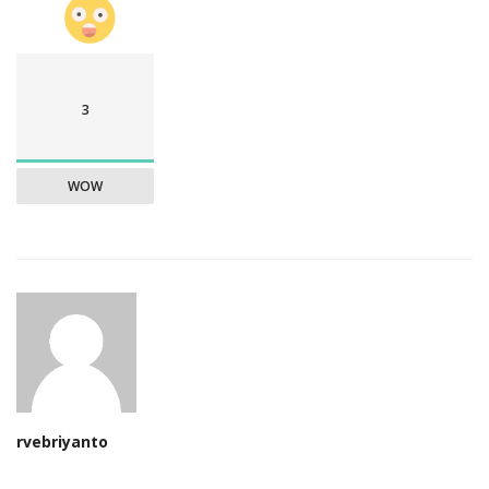
3
WOW
rvebriyanto