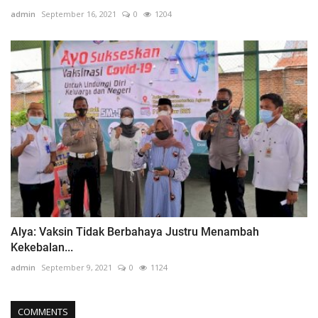
admin
September 16, 2021
0
1204
Alya: Vaksin Tidak Berbahaya Justru Menambah
Kekebalan...
admin
September 9, 2021
0
1124
COMMENTS