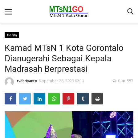
Berita
Kamad MTsN 1 Kota Gorontalo
Beranda
Dianugerahi Sebagai Kepala
Berita
Madrasah Berprestasi
Kontak
rvebriyanto
Nopember 28, 2023 02:11
0
557
Galeri
OPINI
Syarat dan Ketentuan
Aplikasi
Pengumuman