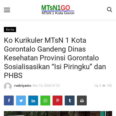
Berita
Ko Kurikuler MTsN 1 Kota
Beranda
Gorontalo Gandeng Dinas
Berita
Kesehatan Provinsi Gorontalo
Kontak
Sosialisasikan “Isi Piringku” dan
Galeri
PHBS
OPINI
rvebriyanto
Mei 19, 2026 07:32
0
185
Syarat dan Ketentuan
Aplikasi
Pengumuman