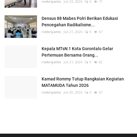
rvebriyanto
Juli 23, 2026
0
71
Densus 88 Mabes Polri Berikan Edukasi
Pencegahan Radikalisme...
rvebriyanto
Juli 21, 2026
0
67
Kepala MTsN 1 Kota Gorontalo Gelar
Pertemuan Bersama Orang...
rvebriyanto
Juli 21, 2026
0
62
Kamad Rommy Tutup Rangkaian Kegiatan
MATAMUDA Tahun 2026
rvebriyanto
Juli 20, 2026
0
67