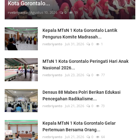
Kota Gorontalo...
rvebriyanto
Agustus 10, 2026
0
19
Kepala MTsN 1 Kota Gorontalo Lantik
Pengurus Komite Madrasah...
rvebriyanto
Juli 31, 2026
0
1
MTsN 1 Kota Gorontalo Peringati Hari Anak
Nasional 2026...
rvebriyanto
Juli 23, 2026
0
77
Densus 88 Mabes Polri Berikan Edukasi
Pencegahan Radikalisme...
rvebriyanto
Juli 21, 2026
0
73
Kepala MTsN 1 Kota Gorontalo Gelar
Pertemuan Bersama Orang...
rvebriyanto
Juli 21, 2026
0
64