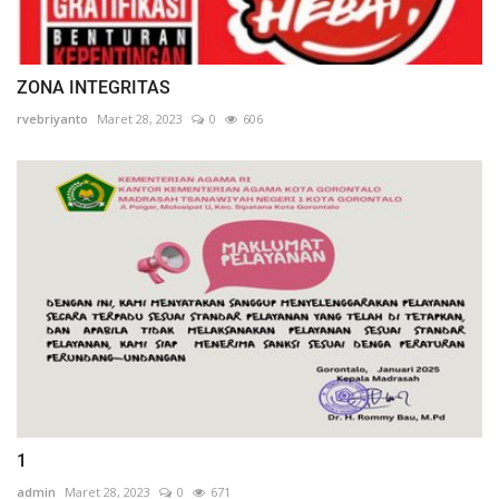
ZONA INTEGRITAS
rvebriyanto
Maret 28, 2023
0
606
1
admin
Maret 28, 2023
0
671