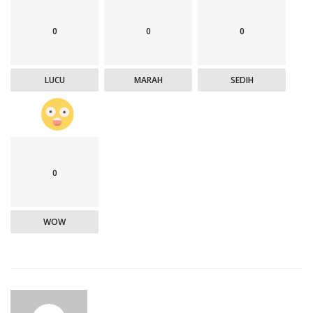
0
0
0
LUCU
MARAH
SEDIH
0
WOW