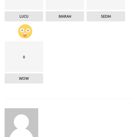
LUCU
MARAH
SEDIH
0
WOW