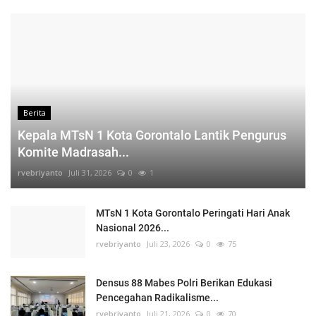
Berita
Kepala MTsN 1 Kota Gorontalo Lantik Pengurus
Komite Madrasah...
rvebriyanto
Juli 31, 2026
0
1
MTsN 1 Kota Gorontalo Peringati Hari Anak
Nasional 2026...
rvebriyanto
Juli 23, 2026
0
75
Densus 88 Mabes Polri Berikan Edukasi
Pencegahan Radikalisme...
rvebriyanto
Juli 21, 2026
0
70