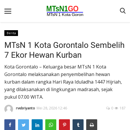
Berita
MTsN 1 Kota Gorontalo Sembelih
Beranda
7 Ekor Hewan Kurban
Berita
Kota Gorontalo – Keluarga besar MTsN 1 Kota
Kontak
Gorontalo melaksanakan penyembelihan hewan
Galeri
kurban dalam rangka Hari Raya Iduladha 1447 Hijriah,
OPINI
yang dilaksanakan di lingkungan madrasah, sejak
pukul 07.00 WITA.
Syarat dan Ketentuan
rvebriyanto
Mei 28, 2026 12:46
0
187
Aplikasi
Pengumuman