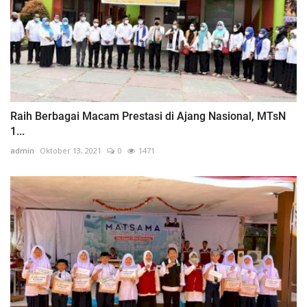
Raih Berbagai Macam Prestasi di Ajang Nasional, MTsN
1...
admin
Oktober 13, 2021
0
1471