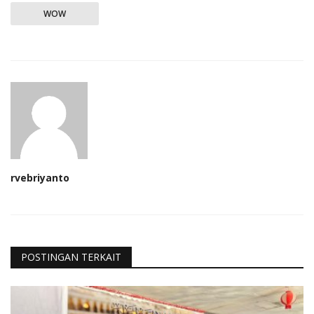
WOW
rvebriyanto
POSTINGAN TERKAIT