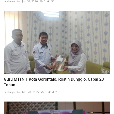
rvebriyanto
Juli 10, 2026
0
91
Guru MTsN 1 Kota Gorontalo, Rostin Dunggio, Capai 28
Tahun...
rvebriyanto
Mei 20, 2025
0
492