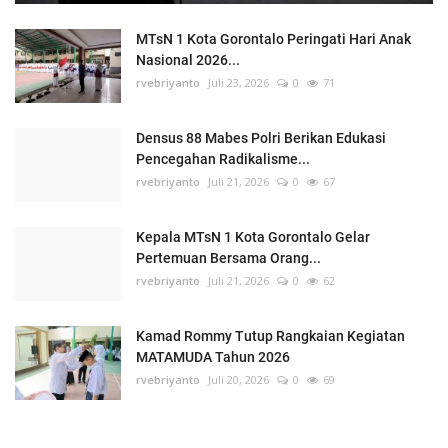
MTsN 1 Kota Gorontalo Peringati Hari Anak
Nasional 2026...
rvebriyanto
Juli 23, 2026
0
71
Densus 88 Mabes Polri Berikan Edukasi
Pencegahan Radikalisme...
rvebriyanto
Juli 21, 2026
0
67
Kepala MTsN 1 Kota Gorontalo Gelar
Pertemuan Bersama Orang...
rvebriyanto
Juli 21, 2026
0
62
Kamad Rommy Tutup Rangkaian Kegiatan
MATAMUDA Tahun 2026
rvebriyanto
Juli 20, 2026
0
69