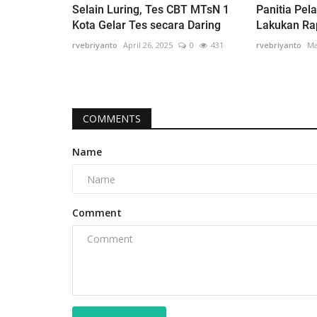
Selain Luring, Tes CBT MTsN 1
Panitia Pe
Kota Gelar Tes secara Daring
Lakukan Ra
rvebriyanto
April 26, 2025
0
431
rvebriyanto
Ma
COMMENTS
Name
Comment