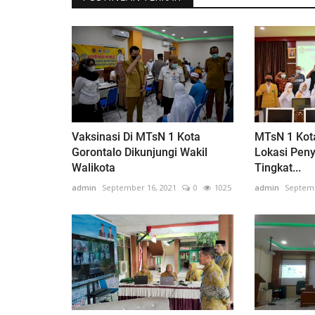
Vaksinasi Di MTsN 1 Kota
MTsN 1 Kot
Gorontalo Dikunjungi Wakil
Lokasi Pen
Walikota
Tingkat...
admin
September 16, 2021
0
1025
admin
Septemb