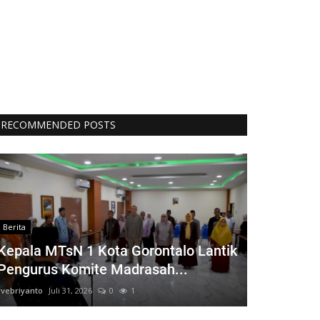
RECOMMENDED POSTS
Berita
Kepala MTsN 1 Kota Gorontalo Lantik
Pengurus Komite Madrasah...
rvebriyanto
Juli 31, 2026
0
1