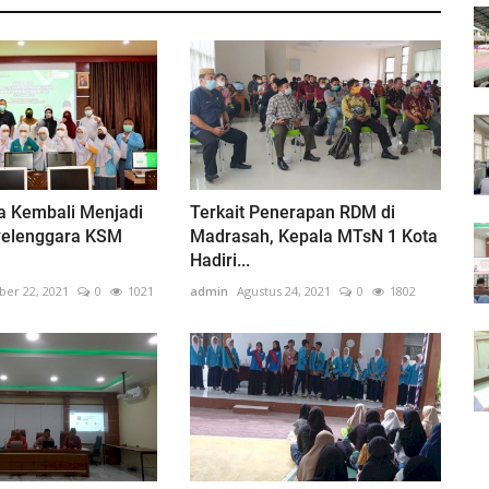
a Kembali Menjadi
Terkait Penerapan RDM di
yelenggara KSM
Madrasah, Kepala MTsN 1 Kota
Hadiri...
er 22, 2021
0
1021
admin
Agustus 24, 2021
0
1802