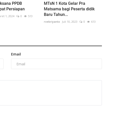
laksana PPDB
MTsN 1 Kota Gelar Pra
pat Persiapan
Matsama bagi Peserta didik
Baru Tahun...
ret 1, 2024
0
513
rvebriyanto
Juli 10, 2023
0
613
Email