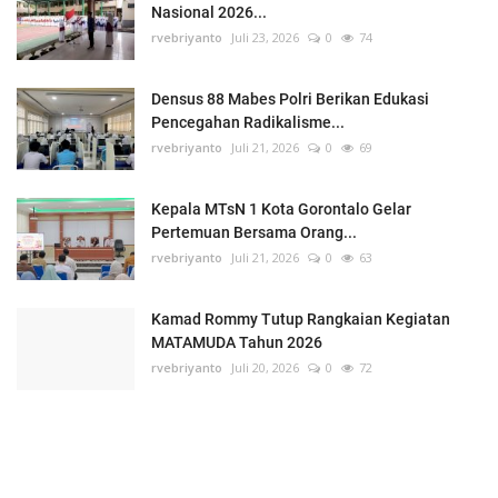
Nasional 2026...
rvebriyanto
Juli 23, 2026
0
74
Densus 88 Mabes Polri Berikan Edukasi
Pencegahan Radikalisme...
rvebriyanto
Juli 21, 2026
0
69
Kepala MTsN 1 Kota Gorontalo Gelar
Pertemuan Bersama Orang...
rvebriyanto
Juli 21, 2026
0
63
Kamad Rommy Tutup Rangkaian Kegiatan
MATAMUDA Tahun 2026
rvebriyanto
Juli 20, 2026
0
72