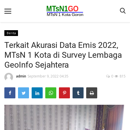
Berita
Terkait Akurasi Data Emis 2022,
Beranda
MTsN 1 Kota di Survey Lembaga
Berita
GeoInfo Sejahtera
Kontak
admin
September 9, 2022 04:35
0
815
Galeri
OPINI
Syarat dan Ketentuan
Aplikasi
Pengumuman